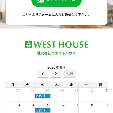
こちらよりフォームに入力し送信して下さい。
株式会社ウエストハウス
2026年 8月
今日
月
火
水
木
金
土
日
27
28
29
30
31
1
2
水
定休日
曜
3
4
5
6
7
8
9
日,
7
水
定休日