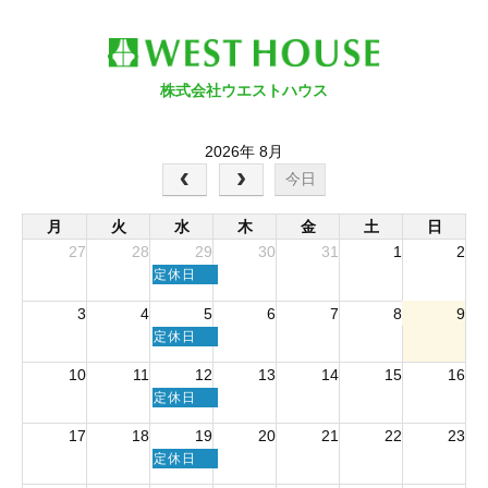
株式会社ウエストハウス
2026年 8月
今日
月
火
水
木
金
土
日
27
28
29
30
31
1
2
水
定休日
曜
3
4
5
6
7
8
9
日,
7
水
定休日
月
曜
10
11
12
13
14
15
16
29th
日,
水
2026
8
定休日
曜
月
17
18
19
20
21
22
23
日,
5th
水
8
定休日
2026
曜
月